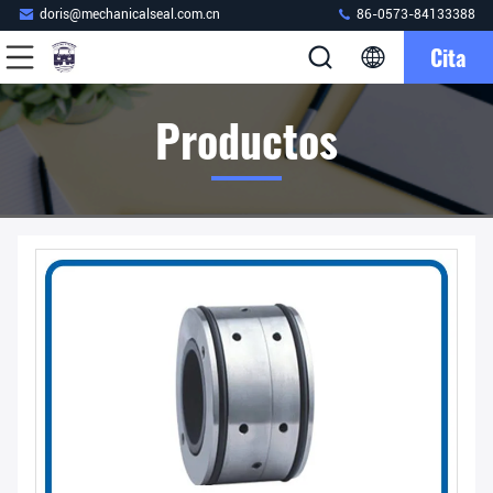
doris@mechanicalseal.com.cn
86-0573-84133388
Cita
Productos