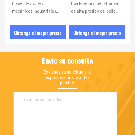
Lleve - los sellos
Las bombas industriales
Us
mecánicos industriales
de alta presión del sello
de
resistentes para las
mecánico utilizan el FDA
re
a
bombas químicas/de
certificadas
me
io
Obtenga el mejor precio
Obtenga el mejor precio
O
aguas residuales
co
Envíe su consulta
Envíenos su solicitud y le 
responderemos lo antes 
posible.