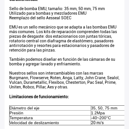
Sello de bomba EMU, tamaño: 35 mm, 50 mm, 75 mm
Utilizado para bombas y mezcladores EMU
Reemplazo del sello Aesseal SOEC
EMU es un sello mecánico que se adapta a las bombas EMU
más comunes. Los kits de reparación comprenden todas las
piezas de desgaste: dos estacionarios con juntas tóricas,
rotatorio central con diafragma de elastómero, pasadores
antirrotación y resortes para estacionarios y pasadores de
retención para las pinzas.
También podemos diseñar en función de las cámaras de su
bomba y agregar lavado y enfriamiento.
Nuestros sellos son intercambiables con las marcas
Burgmann, Flowserve, Roten, Anga, Latty, John Crane, Sealol,
Vulcan, Durametallic, Flexibox, Chesterton, Pac Seal, Prime,
Uniten, Robco, Pillar, Aes y otras.
Limitaciones de funcionamiento:
Diámetro del eje
35, 50, 75 mm
Presión
1.2Mpa
Temperatura
-40~200°C
Velocidad de deslizamiento
20 m/s