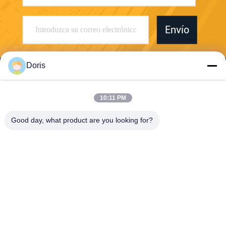
Envío
Doris
10:11 PM
Jiaxing Burgmann Mechanical Seal Co., Ltd.
Good day, what product are you looking for?
Jiashan King Kong Branch
doris@mechanicalseal.com.
cn
86-0573-84133388
No. 28 camino de no. 28 Che
ngxi, el condado de Jiashan,
Jiaxing, Zhejiang, China 314
100